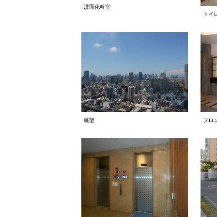
洗面化粧室
トイ
眺望
フロ