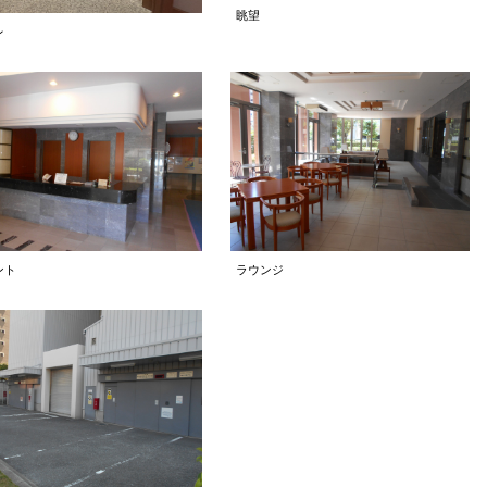
眺望
レ
ント
ラウンジ