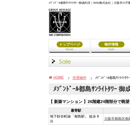
ﾒｿﾞﾝﾄﾞｰﾙ都島ｻﾝﾗｲﾄﾀﾜｰ 御成約済｜SHU株式会社｜
トップページ
物件情報
Home
Sale
HOME
売買物件
ﾒｿﾞﾝﾄﾞｰﾙ都島ｻﾝﾗｲﾄﾀ
ﾒｿﾞﾝﾄﾞｰﾙ都島ｻﾝﾗｲﾄﾀﾜｰ 
【 新築マンション 】
26階建24階部分で眺
最寄駅
地下鉄谷町線「都島駅」 徒歩 8
大阪市都島区都島
分