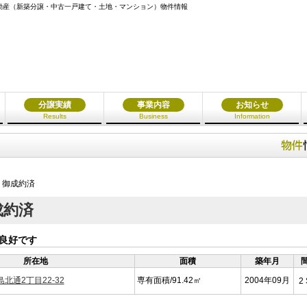
大阪市の不動産（新築分譲・中古一戸建て・土地・マンション）物件情報
分譲実績
事業内容
お知らせ
Results
Business
Information
ﾜｰ 御成約済
御成約済
望良好です
所在地
面積
築年月
北通2丁目22-32
専有面積/91.42㎡
2004年09月
2