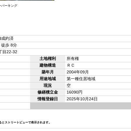
ーパーキング
ｰ 御成約済
徒歩 8分
22-32
土地権利
所有権
建物構造
ＲＣ
築年月
2004年09月
用途地域
第一種住居地域
現況
空
修繕積立金
16090円
情報登録日
2025年10月24日
るとストリートビューで表示されます。