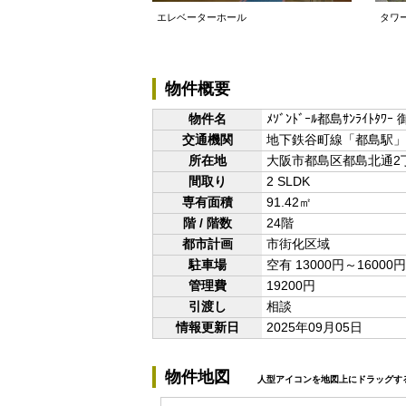
エレベーターホール
タワ
物件概要
物件名
ﾒｿﾞﾝﾄﾞｰﾙ都島ｻﾝﾗｲﾄﾀﾜ
交通機関
地下鉄谷町線「都島駅」 
所在地
大阪市都島区都島北通2丁目
間取り
2 SLDK
専有面積
91.42㎡
階 / 階数
24階
都市計画
市街化区域
駐車場
空有 13000円～16000円
管理費
19200円
引渡し
相談
情報更新日
2025年09月05日
物件地図
人型アイコンを地図上にドラッグす