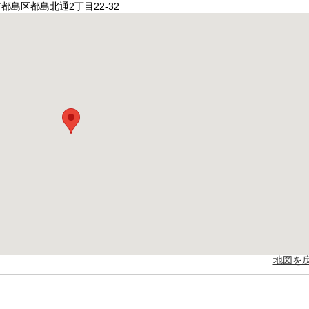
都島区都島北通2丁目22-32
地図を